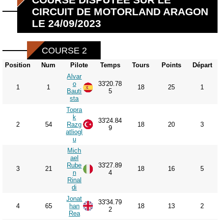
CIRCUIT DE MOTORLAND ARAGON
LE 24/09/2023
COURSE 2
Position
Num
Pilote
Temps
Tours
Points
Départ
Alvar
o
33'20.78
1
1
18
25
1
Bauti
5
sta
Topra
k
33'24.84
2
54
Razg
18
20
3
9
atliogl
u
Mich
ael
Rube
33'27.89
3
21
18
16
5
n
4
Rinal
di
Jonat
33'34.79
4
65
han
18
13
2
2
Rea