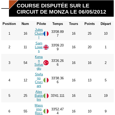
COURSE DISPUTÉE SUR LE
CIRCUIT DE MONZA LE 06/05/2012
Position
Num
Pilote
Temps
Tours
Points
Départ
Jules
33'08.89
1
16
Cluze
16
25
10
7
l
Sam
33'09.20
2
11
Lowe
16
20
1
9
s
Kena
n
33'26.26
3
54
16
16
2
Sofuo
6
glu
Stefa
no
33'38.36
4
12
16
13
5
Cruci
6
ani
Alex
5
25
Baldo
33'41.111
16
11
19
lini
Mass
imo
33'52.47
6
55
16
10
9
Rocc
4