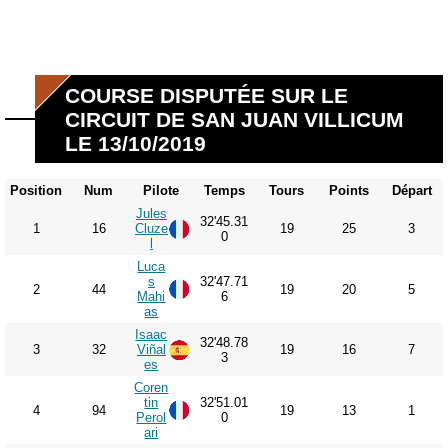
COURSE DISPUTÉE SUR LE
CIRCUIT DE SAN JUAN VILLICUM
LE 13/10/2019
Position
Num
Pilote
Temps
Tours
Points
Départ
Jules
32'45.31
1
16
Cluze
19
25
3
0
l
Luca
s
32'47.71
2
44
19
20
5
Mahi
6
as
Isaac
32'48.78
3
32
Viñal
19
16
7
3
es
Coren
tin
32'51.01
4
94
19
13
1
Perol
0
ari