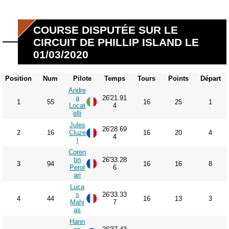
COURSE DISPUTÉE SUR LE
CIRCUIT DE PHILLIP ISLAND LE
01/03/2020
Position
Num
Pilote
Temps
Tours
Points
Départ
Andre
a
26'21.91
1
55
16
25
1
Locat
4
elli
Jules
26'28.69
2
16
Cluze
16
20
4
4
l
Coren
tin
26'33.28
3
94
16
16
8
Perol
6
ari
Luca
s
26'33.33
4
44
16
13
3
Mahi
7
as
Hann