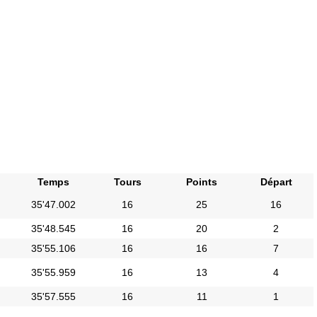
Temps
Tours
Points
Départ
35'47.002
16
25
16
35'48.545
16
20
2
35'55.106
16
16
7
35'55.959
16
13
4
35'57.555
16
11
1