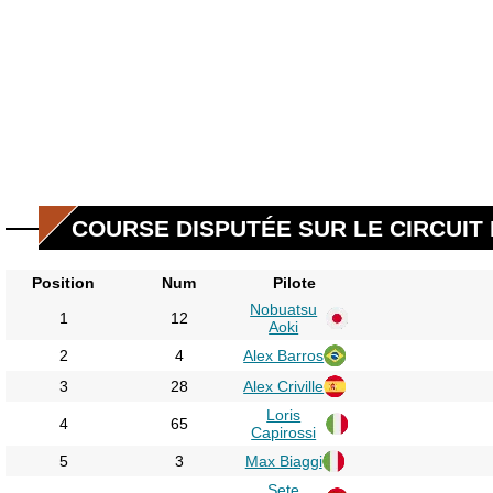
COURSE DISPUTÉE SUR LE CIRCUIT 
Position
Num
Pilote
Nobuatsu
1
12
Aoki
2
4
Alex Barros
3
28
Alex Criville
Loris
4
65
Capirossi
5
3
Max Biaggi
Sete