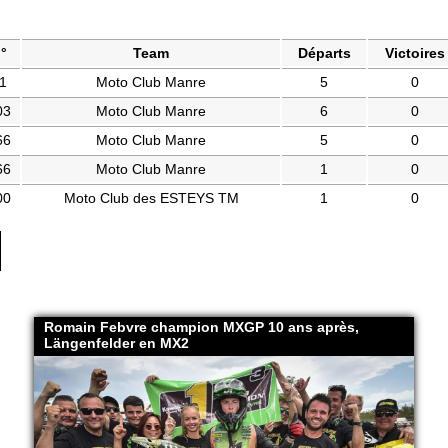
°
Team
Départs
Victoires
1
Moto Club Manre
5
0
03
Moto Club Manre
6
0
66
Moto Club Manre
5
0
66
Moto Club Manre
1
0
00
Moto Club des ESTEYS TM
1
0
Romain Febvre champion MXGP 10 ans après,
Längenfelder en MX2