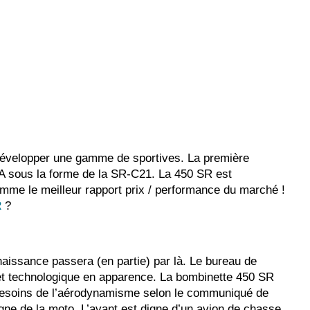
développer une gamme de sportives. La première
MA sous la forme de la SR-C21. La 450 SR est
mme le meilleur rapport prix / performance du marché !
R
?
aissance passera (en partie) par là. Le bureau de
e et technologique en apparence. La bombinette 450 SR
es besoins de l’aérodynamisme selon le communiqué de
igne de la moto. L’avant est digne d’un avion de chasse