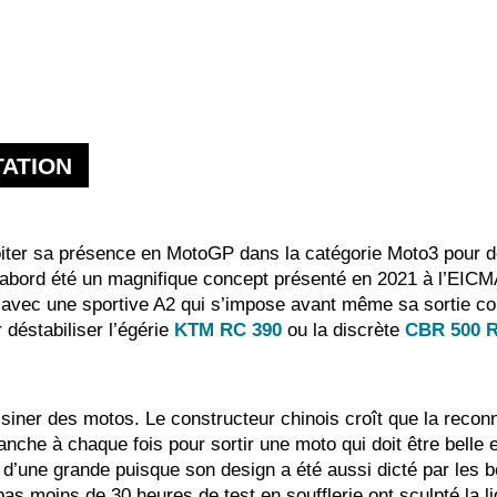
ATION
iter sa présence en MotoGP dans la catégorie Moto3 pour 
’abord été un magnifique concept présenté en 2021 à l’EIC
t avec une sportive A2 qui s’impose avant même sa sortie co
déstabiliser l’égérie
KTM RC 390
ou la discrète
CBR 500 
iner des motos. Le constructeur chinois croît que la reconn
anche à chaque fois pour sortir une moto qui doit être bell
es d’une grande puisque son design a été aussi dicté par l
pas moins de 30 heures de test en soufflerie ont sculpté la l