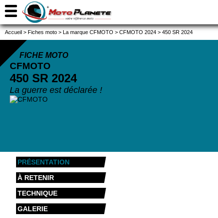
Accueil
>
Fiches moto
>
La marque CFMOTO
>
CFMOTO 2024
>
450 SR 2024
FICHE MOTO
CFMOTO
450 SR
2024
La guerre est déclarée !
PRÉSENTATION
À RETENIR
TECHNIQUE
GALERIE