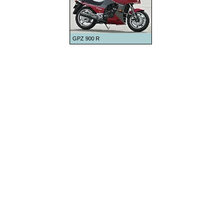
1979
1980
1981
GPZ 900 R
1982
1983
1984
1985
1986
1987
1988
1989
1990
1991
1992