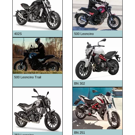
2011
2012
2013
2014
402S
500 Leoncino
2015
2016
2017
2018
2019
500 Leoncino Trail
BN 302
2020
2021
2022
2024
2025
BN 251