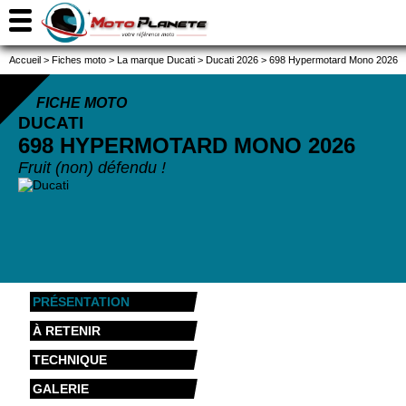
Accueil
>
Fiches moto
>
La marque Ducati
>
Ducati 2026
>
698 Hypermotard Mono 2026
FICHE MOTO
DUCATI
698 HYPERMOTARD MONO
2026
Fruit (non) défendu !
PRÉSENTATION
À RETENIR
TECHNIQUE
GALERIE