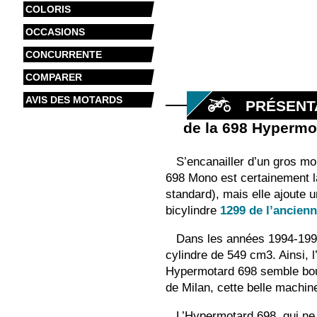
COLORIS
OCCASIONS
CONCURRENTE
COMPARER
AVIS DES MOTARDS
PRÉSENT
de la 698 Hyperm
S’encanailler d’un gros mo
698 Mono est certainement l
standard), mais elle ajoute
bicylindre
1299 de l’ancien
Dans les années 1994-1997
cylindre de 549 cm3. Ainsi, 
Hypermotard 698 semble bouil
de Milan, cette belle machine
L’Hypermotard 698, qui ne 