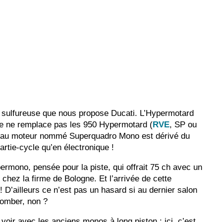
re sulfureuse que nous propose Ducati. L’Hypermotard
le ne remplace pas les 950 Hypermotard (
RVE
, SP ou
ouveau moteur nommé Superquadro Mono est dérivé du
artie-cycle qu’en électronique !
mono, pensée pour la piste, qui offrait 75 ch avec un
chez la firme de Bologne. Et l’arrivée de cette
D’ailleurs ce n’est pas un hasard si au dernier salon
 tomber, non ?
voir avec les anciens monos à long piston : ici, c’est