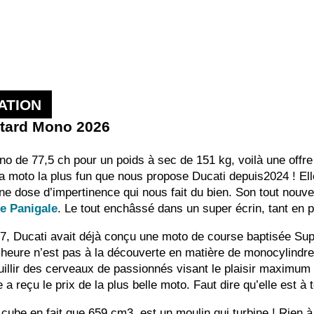
ATION
otard Mono 2026
no de 77,5 ch pour un poids à sec de 151 kg, voilà une off
a moto la plus fun que nous propose Ducati depuis2024 ! El
 une dose d’impertinence qui nous fait du bien. Son tout n
ne Panigale
. Le tout enchâssé dans un super écrin, tant en p
, Ducati avait déjà conçu une moto de course baptisée Super
l’heure n’est pas à la découverte en matière de monocylindre 
lir des cerveaux de passionnés visant le plaisir maximum ! 
 a reçu le prix de la plus belle moto. Faut dire qu’elle est à
cube en fait que 659 cm3, est un moulin qui turbine ! Rien à 