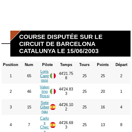
COURSE DISPUTÉE SUR LE
CIRCUIT DE BARCELONA
CATALUNYA LE 15/06/2003
Position
Num
Pilote
Temps
Tours
Points
Départ
Loris
44'21.75
1
65
Capir
25
25
2
8
ossi
Valen
44'24.83
2
46
tino
25
20
1
3
Rossi
Sete
44'26.10
3
15
Giber
25
16
4
2
nau
Carlo
s
44'26.69
4
7
25
13
8
Chec
3
a