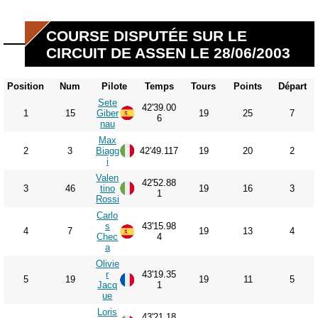
COURSE DISPUTÉE SUR LE
CIRCUIT DE ASSEN LE 28/06/2003
Position
Num
Pilote
Temps
Tours
Points
Départ
Sete
42'39.00
1
15
Giber
19
25
7
6
nau
Max
2
3
Biagg
42'49.117
19
20
2
i
Valen
42'52.88
3
46
tino
19
16
3
1
Rossi
Carlo
s
43'15.98
4
7
19
13
4
Chec
4
a
Olivie
r
43'19.35
5
19
19
11
5
Jacq
1
ue
Loris
43'21.18