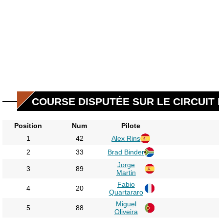
COURSE DISPUTÉE SUR LE CIRCUIT 
Position
Num
Pilote
1
42
Alex Rins
2
33
Brad Binder
Jorge
3
89
Martin
Fabio
4
20
Quartararo
Miguel
5
88
Oliveira