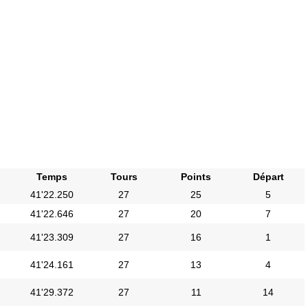
Temps
Tours
Points
Départ
41'22.250
27
25
5
41'22.646
27
20
7
41'23.309
27
16
1
41'24.161
27
13
4
41'29.372
27
11
14