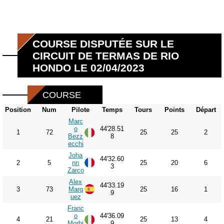
COURSE DISPUTÉE SUR LE
CIRCUIT DE TERMAS DE RIO
HONDO LE 02/04/2023
COURSE
Position
Num
Pilote
Temps
Tours
Points
Départ
Marc
o
44'28.51
1
72
25
25
2
Bezz
8
ecchi
Joha
44'32.60
2
5
nn
25
20
6
3
Zarco
Alex
44'33.19
3
73
Marq
25
16
1
9
uez
Franc
o
44'36.09
4
21
25
13
4
Morbi
9