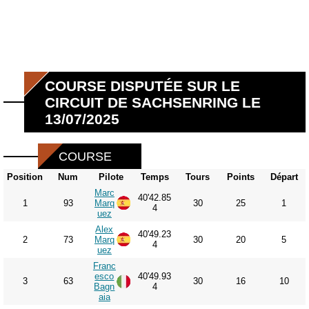
COURSE DISPUTÉE SUR LE
CIRCUIT DE SACHSENRING LE
13/07/2025
COURSE
Position
Num
Pilote
Temps
Tours
Points
Départ
Marc
40'42.85
1
93
Marq
30
25
1
4
uez
Alex
40'49.23
2
73
Marq
30
20
5
4
uez
Franc
esco
40'49.93
3
63
30
16
10
Bagn
4
aia