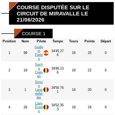
COURSE DISPUTÉE SUR LE
CIRCUIT DE MIRAVALLE LE
21/06/2026
COURSE 1
Position
Num
Pilote
Temps
Tours
Points
Départ
Guille
m
34'45.27
1
99
18
25
0
Farre
6
s
Sach
a
34'48.13
2
19
18
22
0
Coen
6
en
Simo
n
34'50.76
3
1
Lang
18
20
0
1
enfel
der
Liam
34'52.35
4
26
Evert
18
18
0
3
s