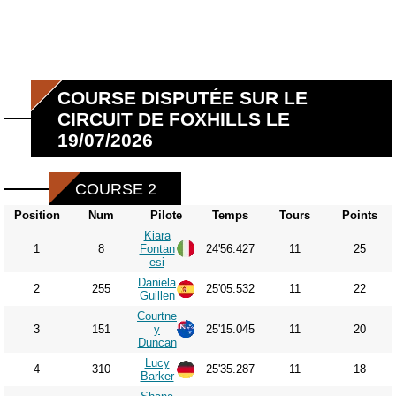
COURSE DISPUTÉE SUR LE
CIRCUIT DE FOXHILLS LE
19/07/2026
COURSE 2
Position
Num
Pilote
Temps
Tours
Points
Kiara
1
8
Fontan
24'56.427
11
25
esi
Daniela
2
255
25'05.532
11
22
Guillen
Courtne
3
151
y
25'15.045
11
20
Duncan
Lucy
4
310
25'35.287
11
18
Barker