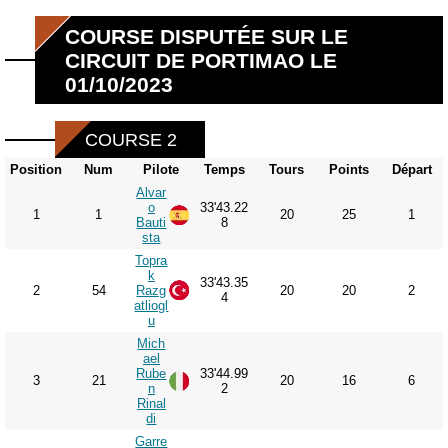
COURSE DISPUTÉE SUR LE
CIRCUIT DE PORTIMAO LE
01/10/2023
COURSE 2
Position
Num
Pilote
Temps
Tours
Points
Départ
Alvar
o
33'43.22
1
1
20
25
1
Bauti
8
sta
Topra
k
33'43.35
2
54
Razg
20
20
2
4
atliogl
u
Mich
ael
Rube
33'44.99
3
21
20
16
6
n
2
Rinal
di
Garre