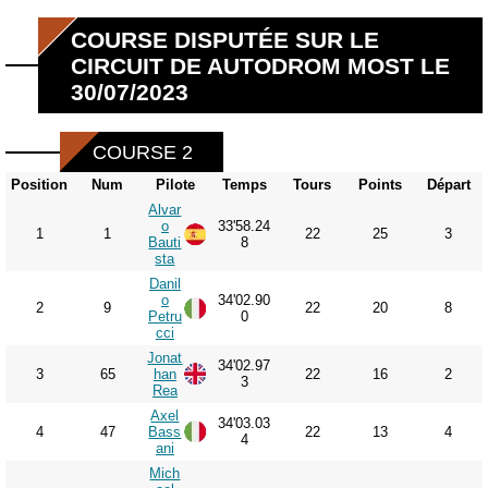
COURSE DISPUTÉE SUR LE
CIRCUIT DE AUTODROM MOST LE
30/07/2023
COURSE 2
Position
Num
Pilote
Temps
Tours
Points
Départ
Alvar
o
33'58.24
1
1
22
25
3
Bauti
8
sta
Danil
o
34'02.90
2
9
22
20
8
Petru
0
cci
Jonat
34'02.97
3
65
han
22
16
2
3
Rea
Axel
34'03.03
4
47
Bass
22
13
4
4
ani
Mich