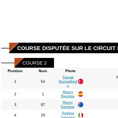
COURSE DISPUTÉE SUR LE CIRCUIT D
COURSE 2
Position
Num
Pilote
Toprak
1
54
Razgatliogl
u
Alvaro
2
1
Bautista
Remy
3
87
Gardner
Andrea
4
29
Iannone