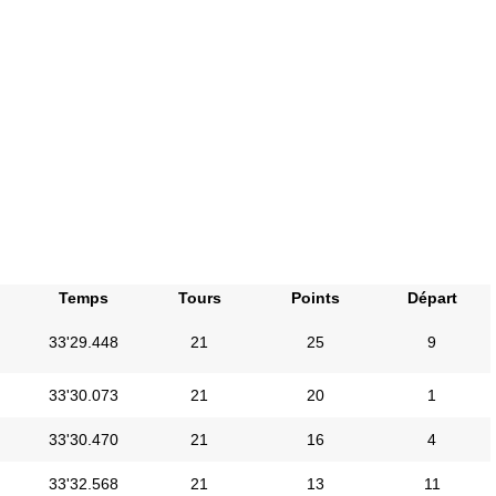
Temps
Tours
Points
Départ
33'29.448
21
25
9
33'30.073
21
20
1
33'30.470
21
16
4
33'32.568
21
13
11