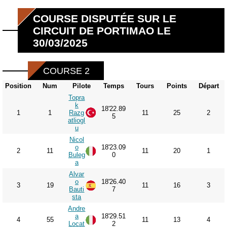
COURSE DISPUTÉE SUR LE
CIRCUIT DE PORTIMAO LE
30/03/2025
COURSE 2
Position
Num
Pilote
Temps
Tours
Points
Départ
Topra
k
18'22.89
1
1
Razg
11
25
2
5
atliogl
u
Nicol
o
18'23.09
2
11
11
20
1
Buleg
0
a
Alvar
o
18'26.40
3
19
11
16
3
Bauti
7
sta
Andre
a
18'29.51
4
55
11
13
4
Locat
2