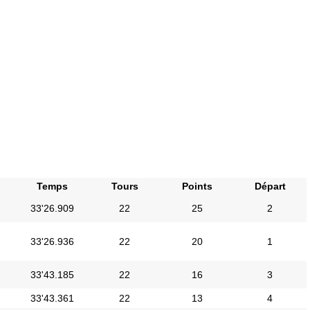
Temps
Tours
Points
Départ
33'26.909
22
25
2
33'26.936
22
20
1
33'43.185
22
16
3
33'43.361
22
13
4