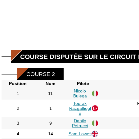
COURSE DISPUTÉE SUR LE CIRCUIT 
COURSE 2
Position
Num
Pilote
Nicolo
1
11
Bulega
Toprak
2
1
Razgatliogl
u
Danilo
3
9
Petrucci
4
14
Sam Lowes