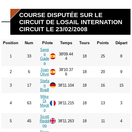
COURSE DISPUTÉE SUR LE
CIRCUIT DE LOSAIL INTERNATION
CIRCUIT LE 23/02/2008
Position
Num
Pilote
Temps
Tours
Points
Départ
Sergi
o
38'09.44
1
33
18
25
8
Gade
4
a
Joan
38'10.37
2
6
18
20
9
Olivé
6
Stefa
3
17
n
38'11.104
18
16
15
Bradl
Mike
Di
4
63
38'11.215
18
13
3
Megli
o
Scott
5
45
Reddi
38'11.263
18
11
4
ng