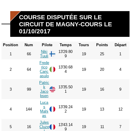
COURSE DISPUTÉE SUR LE
CIRCUIT DE MAGNY-COURS LE
01/10/2017
Position
Num
Pilote
Temps
Tours
Points
Départ
Niki
13'29.80
1
66
19
25
1
Tuuli
9
Frede
rico
13'30.68
2
64
19
20
4
Caric
4
asulo
Patric
k
13'35.50
3
99
19
16
9
Jaco
1
bsen
Luca
s
13'39.24
4
144
19
13
12
Mahi
2
as
Jules
13'43.14
5
16
Cluze
19
11
7
9