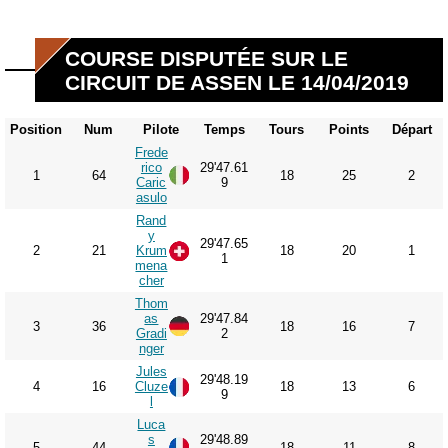
COURSE DISPUTÉE SUR LE
CIRCUIT DE ASSEN LE 14/04/2019
Position
Num
Pilote
Temps
Tours
Points
Départ
Frede
rico
29'47.61
1
64
18
25
2
Caric
9
asulo
Rand
y
29'47.65
2
21
Krum
18
20
1
1
mena
cher
Thom
as
29'47.84
3
36
18
16
7
Gradi
2
nger
Jules
29'48.19
4
16
Cluze
18
13
6
9
l
Luca
s
29'48.89
5
44
18
11
8