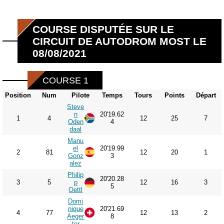
COURSE DISPUTÉE SUR LE
CIRCUIT DE AUTODROM MOST LE
08/08/2021
COURSE 1
Position
Num
Pilote
Temps
Tours
Points
Départ
Steve
n
20'19.62
1
4
12
25
7
Oden
4
daal
Manu
el
20'19.99
2
81
12
20
1
Gonz
3
alez
Philip
20'20.28
3
5
p
12
16
3
5
Oettl
Domi
nique
20'21.69
4
77
12
13
2
Aeger
8
ter