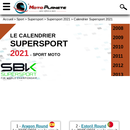
Accueil
>
Sport
>
Supersport
>
Supersport 2021
>
Calendrier Supersport 2021
2008
LE CALENDRIER
2009
SUPERSPORT
2010
2021
- SPORT MOTO
2011
2012
2013
2014
2015
2016
2017
2018
1 -
Aragon Round
2 -
Estoril Round