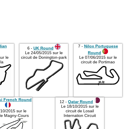
2019
2020
2021
2022
2023
lian
7 -
Nilox Portuguese
2024
6 -
UK Round
Le 24/05/2015 sur le
Round
2025
ur le
circuit de Donington-park
Le 07/06/2015 sur le
la
circuit de Portimao
2026
si French Round
12 -
Qatar Round
Le 18/10/2015 sur le
/10/2015 sur le
circuit de Losail
 de Magny-Cours
Internation Circuit