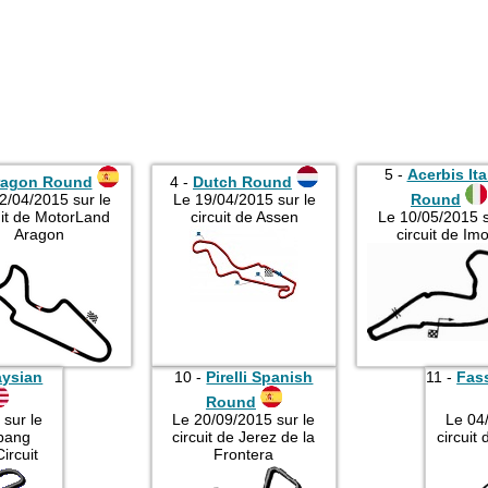
5 -
Acerbis Ita
ragon Round
4 -
Dutch Round
2/04/2015 sur le
Le 19/04/2015 sur le
Round
uit de MotorLand
circuit de Assen
Le 10/05/2015 s
Aragon
circuit de Imo
laysian
10 -
Pirelli Spanish
11 -
Fas
Round
sur le
Le 20/09/2015 sur le
Le 04
epang
circuit de Jerez de la
circuit
ircuit
Frontera