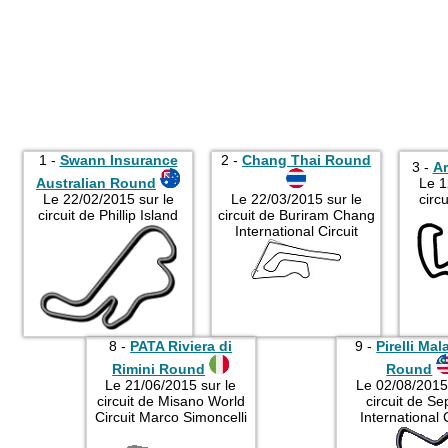
1 -
Swann Insurance
2 -
Chang Thai Round
3 -
A
Australian Round
Le 1
Le 22/02/2015 sur le
Le 22/03/2015 sur le
circ
circuit de Phillip Island
circuit de Buriram Chang
International Circuit
8 -
PATA Riviera di
9 -
Pirelli Ma
Rimini Round
Round
Le 21/06/2015 sur le
Le 02/08/2015 
circuit de Misano World
circuit de S
Circuit Marco Simoncelli
International C