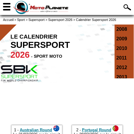
Accueil
>
Sport
>
Supersport
>
Supersport 2026
>
Calendrier Supersport 2026
2008
LE CALENDRIER
2009
SUPERSPORT
2010
2026
- SPORT MOTO
2011
2012
2013
2014
2015
2016
2017
2018
1 -
Australian Round
2 -
Portugal Round