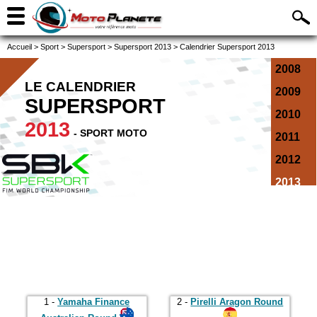
Accueil
>
Sport
>
Supersport
>
Supersport 2013
>
Calendrier Supersport 2013
2008
LE CALENDRIER
2009
SUPERSPORT
2010
2013
- SPORT MOTO
2011
2012
2013
2014
2015
2016
2017
2018
1 -
Yamaha Finance
2 -
Pirelli Aragon Round