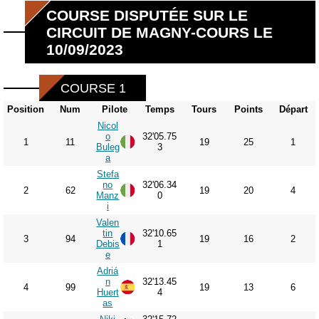
COURSE DISPUTÉE SUR LE
CIRCUIT DE MAGNY-COURS LE
10/09/2023
COURSE 1
Position
Num
Pilote
Temps
Tours
Points
Départ
Nicol
o
32'05.75
1
11
19
25
1
Buleg
3
a
Stefa
no
32'06.34
2
62
19
20
4
Manz
0
i
Valen
tin
32'10.65
3
94
19
16
2
Debis
1
e
Adriá
n
32'13.45
4
99
19
13
6
Huert
4
as