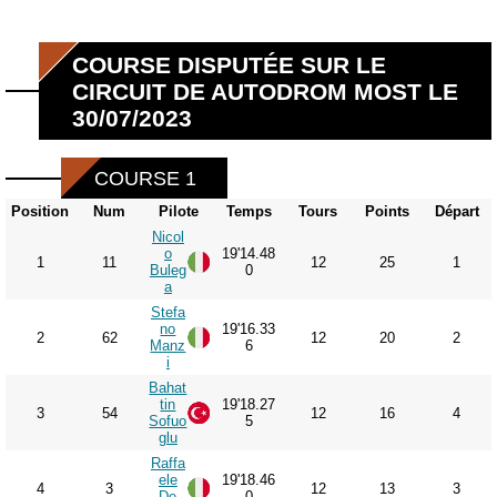
COURSE DISPUTÉE SUR LE
CIRCUIT DE AUTODROM MOST LE
30/07/2023
COURSE 1
Position
Num
Pilote
Temps
Tours
Points
Départ
Nicol
o
19'14.48
1
11
12
25
1
Buleg
0
a
Stefa
no
19'16.33
2
62
12
20
2
Manz
6
i
Bahat
tin
19'18.27
3
54
12
16
4
Sofuo
5
glu
Raffa
ele
19'18.46
4
3
12
13
3
De
0