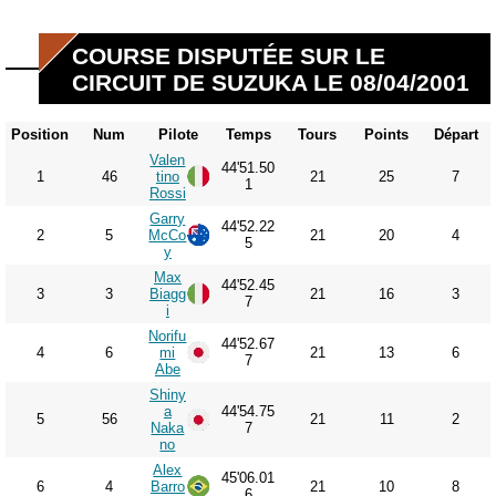
COURSE DISPUTÉE SUR LE
CIRCUIT DE SUZUKA LE 08/04/2001
Position
Num
Pilote
Temps
Tours
Points
Départ
Valen
44'51.50
1
46
tino
21
25
7
1
Rossi
Garry
44'52.22
2
5
McCo
21
20
4
5
y
Max
44'52.45
3
3
Biagg
21
16
3
7
i
Norifu
44'52.67
4
6
mi
21
13
6
7
Abe
Shiny
a
44'54.75
5
56
21
11
2
Naka
7
no
Alex
45'06.01
6
4
Barro
21
10
8
6