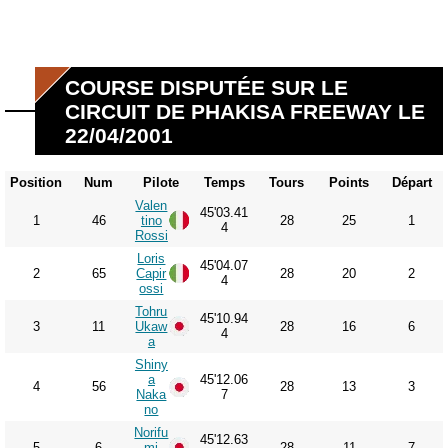
COURSE DISPUTÉE SUR LE
CIRCUIT DE PHAKISA FREEWAY LE
22/04/2001
Position
Num
Pilote
Temps
Tours
Points
Départ
Valen
45'03.41
1
46
tino
28
25
1
4
Rossi
Loris
45'04.07
2
65
Capir
28
20
2
4
ossi
Tohru
45'10.94
3
11
Ukaw
28
16
6
4
a
Shiny
a
45'12.06
4
56
28
13
3
Naka
7
no
Norifu
45'12.63
5
6
mi
28
11
7