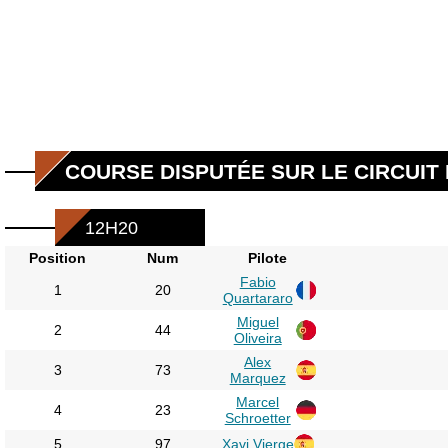
COURSE DISPUTÉE SUR LE CIRCUIT 
12H20
Position
Num
Pilote
Fabio
1
20
Quartararo
Miguel
2
44
Oliveira
Alex
3
73
Marquez
Marcel
4
23
Schroetter
5
97
Xavi Vierge