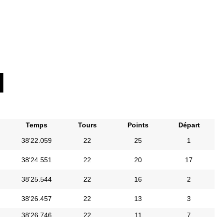
Temps
Tours
Points
Départ
38'22.059
22
25
1
38'24.551
22
20
17
38'25.544
22
16
2
38'26.457
22
13
3
38'26.746
22
11
7