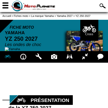
Accueil
>
Fiches moto
>
La marque Yamaha
>
Yamaha 2027
>
YZ 250 2027
FICHE MOTO
YAMAHA
Cross
YZ 250
2027
Les ondes de choc
PRÉSENTATION
de la YZ 250 2027