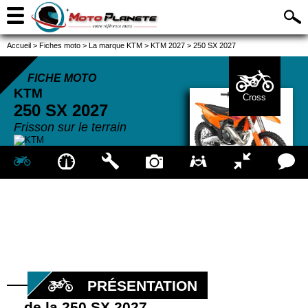
Accueil
>
Fiches moto
>
La marque KTM
>
KTM 2027
>
250 SX 2027
FICHE MOTO
KTM
Cross
250 SX
2027
Frisson sur le terrain
PRÉSENTATION
de la 250 SX 2027