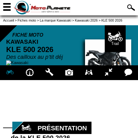
Accueil
>
Fiches moto
>
La marque Kawasaki
>
Kawasaki 2026
>
KLE 500 2026
FICHE MOTO
KAWASAKI
Trail
KLE 500
2026
Des cailloux au p’tit déj
PRÉSENTATION
de la KLE 500 2026