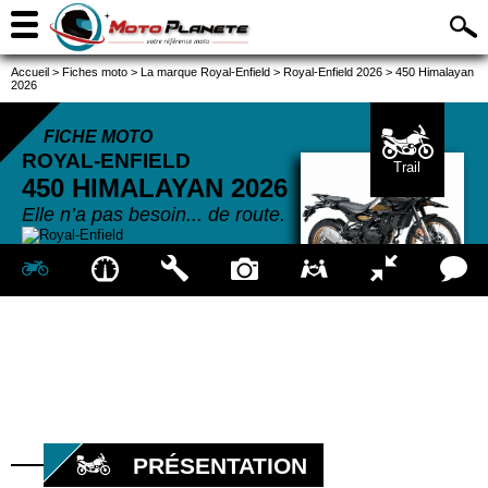
Accueil
>
Fiches moto
>
La marque Royal-Enfield
>
Royal-Enfield 2026
>
450 Himalayan
2026
FICHE MOTO
ROYAL-ENFIELD
Trail
450 HIMALAYAN
2026
Elle n’a pas besoin... de route.
PRÉSENTATION