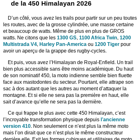
de la 450 Himalayan 2026
D’un côté, vous avez les trails pour partir sur un peu toutes
les routes, avec de la grosse cylindrée, une masse certaine
et beaucoup de watts. Même de plus en plus de GROS
watts. Ne citons que les
1300 GS
,
1100 Africa Twin
,
1200
Multistrada V4
,
Harley Pan-America
ou
1200 Tiger
pour
avoir un aperçu de la grappe des rugby-cycles.
Et puis, vous avez l’Himalayan de Royal-Enfield. Un trail
bien plus accessible sans être moins académique. Du haut
de son nominatif 450, la moto indienne semble bien fluette
face aux mastodontes du secteur. Pourtant, elle attrape son
sac à dos autant que les autres au moment d’attaquer la
montagne. Et si elle ne sera pas la première en haut, elle
sait d’avance qu’elle ne sera pas la dernière.
Ce qui frappe le plus avec cette 450 Himalayan, c’est
l’incroyable transformation physique depuis
l’ancienne
version 410
. Non seulement ce n’est plus la même moto
mais l’on dirait que ce n’est plus le même constructeur
derrière elle. Exit les formes cubiques et utilitaires de moto