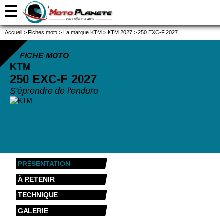
Accueil
>
Fiches moto
>
La marque KTM
>
KTM 2027
>
250 EXC-F 2027
FICHE MOTO
KTM
250 EXC-F
2027
S'éprendre de l'enduro
PRÉSENTATION
À RETENIR
TECHNIQUE
GALERIE