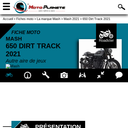
Accueil
>
Fiches moto
>
La marque Mash
>
Mash 2021
>
650 Dirt Track 2021
FICHE MOTO
MASH
Roadster
650 DIRT TRACK
2021
Autre aire de jeux
PRÉSENTATION