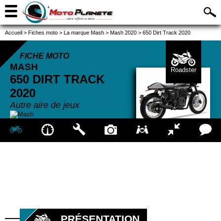
Accueil
>
Fiches moto
>
La marque Mash
>
Mash 2020
>
650 Dirt Track 2020
FICHE MOTO
MASH
Roadster
650 DIRT TRACK
2020
Autre aire de jeux
PRÉSENTATION