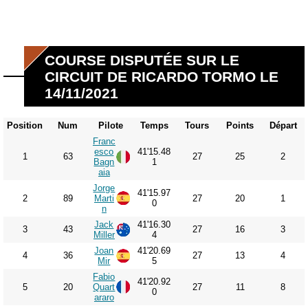
COURSE DISPUTÉE SUR LE
CIRCUIT DE RICARDO TORMO LE
14/11/2021
Position
Num
Pilote
Temps
Tours
Points
Départ
Franc
esco
41'15.48
1
63
27
25
2
Bagn
1
aia
Jorge
41'15.97
2
89
Marti
27
20
1
0
n
Jack
41'16.30
3
43
27
16
3
Miller
4
Joan
41'20.69
4
36
27
13
4
Mir
5
Fabio
41'20.92
5
20
Quart
27
11
8
0
araro