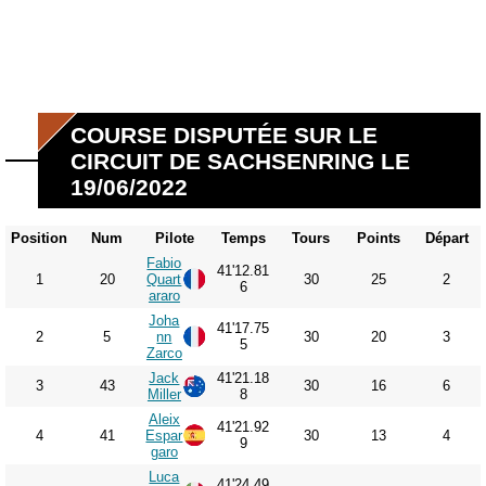
COURSE DISPUTÉE SUR LE
CIRCUIT DE SACHSENRING LE
19/06/2022
Position
Num
Pilote
Temps
Tours
Points
Départ
Fabio
41'12.81
1
20
Quart
30
25
2
6
araro
Joha
41'17.75
2
5
nn
30
20
3
5
Zarco
Jack
41'21.18
3
43
30
16
6
Miller
8
Aleix
41'21.92
4
41
Espar
30
13
4
9
garo
Luca
41'24.49