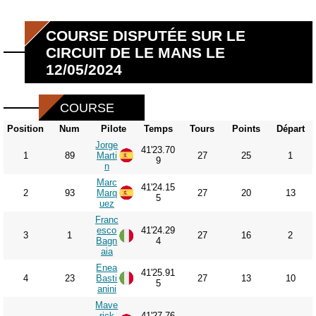
COURSE DISPUTÉE SUR LE
CIRCUIT DE LE MANS LE
12/05/2024
COURSE
Position
Num
Pilote
Temps
Tours
Points
Départ
Jorge
41'23.70
1
89
Marti
27
25
1
9
n
Marc
41'24.15
2
93
Marq
27
20
13
5
uez
Franc
esco
41'24.29
3
1
27
16
2
Bagn
4
aia
Enea
41'25.91
4
23
Basti
27
13
10
5
anini
Mave
rick
41'27.76