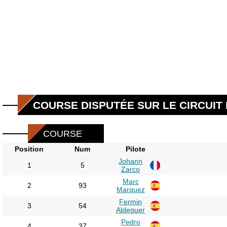
COURSE DISPUTÉE SUR LE CIRCUIT D
COURSE
Position
Num
Pilote
Johann
1
5
Zarco
Marc
2
93
Marquez
Fermin
3
54
Aldeguer
Pedro
4
37