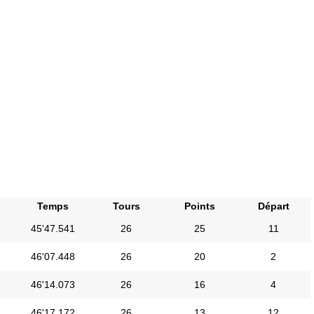
Temps
Tours
Points
Départ
45'47.541
26
25
11
46'07.448
26
20
2
46'14.073
26
16
4
46'17.172
26
13
12