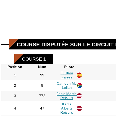
COURSE DISPUTÉE SUR LE CIRCUIT 
COURSE 1
Position
Num
Pilote
Guillem
1
99
Farres
Camden Mc
2
8
Lellan
Janis Martin
3
772
Reisulis
Karlis
4
47
Alberts
Reisulis