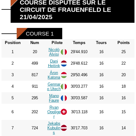
COURSE DISPUTÉE SUR LE
CIRCUIT DE FRAUENFELD LE
21/04/2025
COURSE 1
Position
Num
Pilote
Temps
Tours
Points
Nicolò
1
20
29'44.910
16
25
Alvisi
Dani
2
499
29'48.612
16
22
Heitink
Áron
3
817
29'50.496
16
20
Katona
Gennar
4
911
30'03.277
16
18
o Utech
Mano
5
295
30'03.587
16
16
Faure
Ryan
6
202
Opplige
30'13.118
16
15
r
Jekabs
7
724
Kubulin
30'17.703
16
14
s