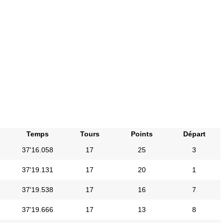
Temps
Tours
Points
Départ
37'16.058
17
25
3
37'19.131
17
20
1
37'19.538
17
16
7
37'19.666
17
13
8