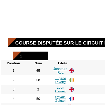
COURSE DISPUTÉE SUR LE CIRCUIT D
1
Position
Num
Pilote
Jonathan
1
65
Rea
Eugene
2
58
Laverty
Leon
3
2
Camier
Sylvain
4
50
Guintoli