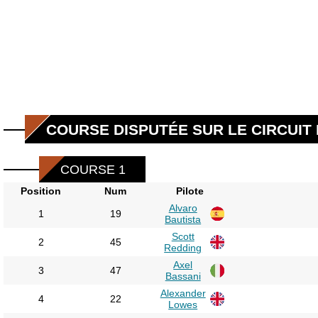
COURSE DISPUTÉE SUR LE CIRCUIT 
COURSE 1
Position
Num
Pilote
Alvaro
1
19
Bautista
Scott
2
45
Redding
Axel
3
47
Bassani
Alexander
4
22
Lowes