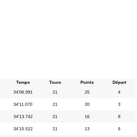
Temps
Tours
Points
Départ
34'06.991
21
25
4
34'11.070
21
20
3
34'13.742
21
16
8
i
34'15.522
21
13
6